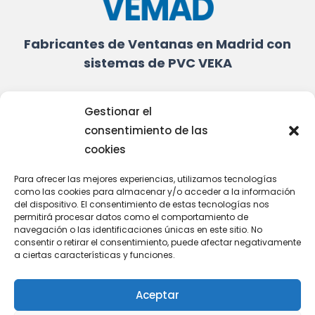
Fabricantes de Ventanas en Madrid con
sistemas de PVC VEKA
914572144
Gestionar el
info@vemad.es
consentimiento de las
cookies
Oficina en Chamartín:
Calle Chile 9
Para ofrecer las mejores experiencias, utilizamos tecnologías
28016 Madrid
como las cookies para almacenar y/o acceder a la información
del dispositivo. El consentimiento de estas tecnologías nos
permitirá procesar datos como el comportamiento de
Fábrica de Ventanas:
navegación o las identificaciones únicas en este sitio. No
Calle Cobre 2
consentir o retirar el consentimiento, puede afectar negativamente
a ciertas características y funciones.
Polígono Industrial Los Hueros
Villalbilla 28810 Madrid
Aceptar