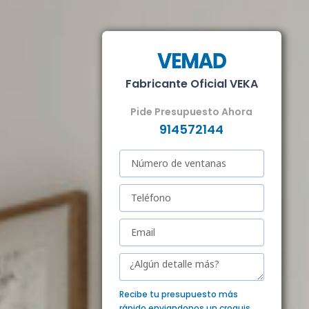
Fabricante Oficial VEKA
Pide Presupuesto Ahora
914572144
Recibe tu presupuesto más
rápido enviandonos un croquis